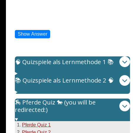
4. I am made from roasted beans. (Ich werde aus
gerösteten Bohnen gemacht.)
5. I can be black or with milk. (Ich kann schwarz oder
mit Milch sein.)
Show Answer
Quizspiele als Lernmethode
🧠 Quizspiele als Lernmethode 1 📚
📚 Quizspiele als Lernmethode 2 🧠
🏇 Pferde Quiz 🐎 (you will be
redirected:)
Pferde Quiz 1
Pferde Quiz 2