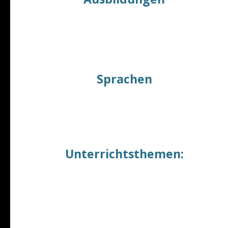
Diplom-Geograph
Einjährige Fortbildung in Umweltmanagement
Marketing-Referent
Sprachen
Englisch Muttersprachler (GB)
Deutsch: fließend
Unterrichtsthemen:
Online Englisch, Englisch für Zollbeamte
Englisch für Anfänger bis Fortgeschrittene
Rechnungswesen - Buchhaltungsenglisch
Vorbereitung für die Magister-Prüfung