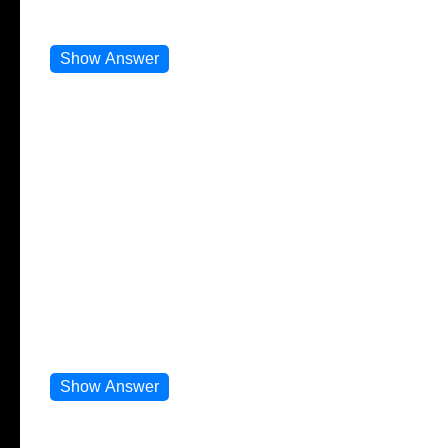
sein.)
Show Answer
Number 4
1. I can store your money. (Ich kann dein Geld
aufbewahren.)
2. I fit in your pocket. (Ich passe in deine Tasche.)
3. I come in leather or fabric. (Ich bin aus Leder oder
Stoff.)
4. I have compartments for cards. (Ich habe Fächer für
Karten.)
5. You use me to keep cash and ID. (Du benutzt mich,
um Bargeld und Ausweis aufzubewahren.)
Show Answer
Number 5