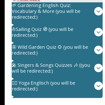
🌱 Gardening English Quiz:
Vocabulary & More (you will be
redirected:)
⛵Sailing Quiz 🧭 (you will be
redirected:)
🦋 Wild Garden Quiz 🌻 (you will be
redirected:)
🎤 Singers & Songs Quizzes 🎶 ((you
will be redirected:)
🧘‍♀️ Yoga Englisch (you will be
redirected:)
Quiz: Allgemeinwissen Themen