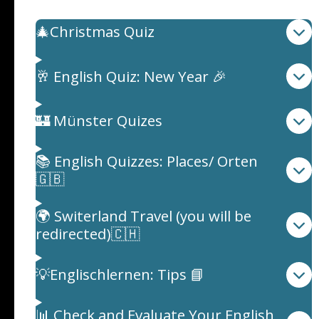
🎄Christmas Quiz
🥂 English Quiz: New Year 🎉
🏰 Münster Quizes
📚 English Quizzes: Places/ Orten
🇬🇧
🌍 Switerland Travel (you will be
redirected)🇨🇭
💡Englischlernen: Tips 📘
📊 Check and Evaluate Your English