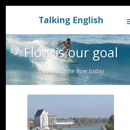
Zum
Talking English
Hauptinhalt
springen
Flow is our goal
Move into the flow today