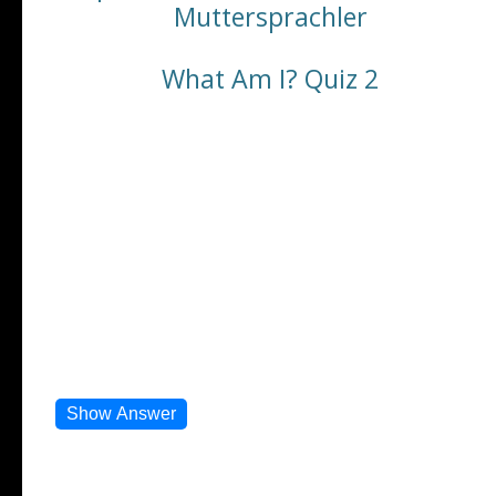
Muttersprachler
What Am I? Quiz 2
Number 1
1. I fly in the sky. (Ich fliege am Himmel.)
2. I have wings. (Ich habe Flügel.)
3. People board me for travel. (Menschen steigen in
mich ein, um zu reisen.)
4. I carry passengers and cargo. (Ich transportiere
Passagiere und Fracht.)
5. Airports are my home. (Flughäfen sind mein
Zuhause.)
Show Answer
Number 2