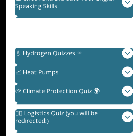
Speaking Skills
Quiz: Spezielle Themen
Quiz: Sustainable Energy
💧 Hydrogen Quizzes ⚛️
📈 Heat Pumps
🌱 Climate Protection Quiz 🌍
🚶‍♂️ Logistics Quiz (you will be
redirected:)