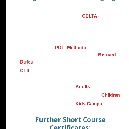
University of Cambridge Certificate
in English
Language Teaching to Adults
(
CELTA
)
Oral Examiner
Dual Level
TELC
Examinations
(The European Language Certificates Deutscher
Volkshochschul-Verband e.V.)
Sprach-Trainer
:
PDL- Methode
(PsychoDramaturgie Linguistique von
Bernard
Dufeu
entwickelt)
CLIL
for Language Teachers. (Content
and Language Integrated Learning).
Berlitz Teacher Training -
Adults
Berlitz Teacher Training for
Teaching
Children
Berlitz Teacher Training -
Kids Camps​
Further Short Course
Certificates
: