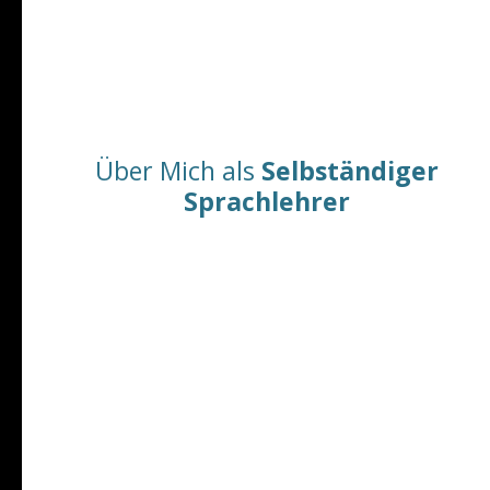
24 Jahre Englischunterricht
( Internationale
Sprachschulen und selbständiger Englisch-Dozent :
VHSen, FOM Hochschule, Englischlernen-Online
u.a.)
Über Mich als
Selbständiger
Sprachlehrer
Privatschüler
Firmen: In-House u.a.
FOM Münster
2014 - (Hochschule für
Ökonomie und Management)
Bildungs- und Wissenschaftszentrum der
Bundesfinanzverwaltung (BWZ)
. Sieben
Jahre als Englisch-Trainer im Auftrag Internationaler
Sprachschule, Münster.
Firmenunterricht
| In-House in Dortmund,