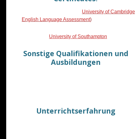
Teaching English Online
(
University of Cambridge
English Language Assessment
)
English as a Medium of Instruction for
Academics (
University of Southampton
)
Sonstige Qualifikationen und
Ausbildungen
Diplom-Geograph
(Uni Münster)
Qualifizierter
Marketing-Referent
(IHK-Bochum)
Einjährige Fortbildung in
Umweltmanagement
Unterrichtserfahrung
Seit 2000 Englisch-
Trainer/Teacher
für Erwachsene und Kinder