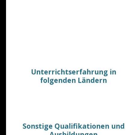
Bielefeld, Wuppertal, Essen, Duisburg, Herford,
Marl - Recklinghausen, Rheine, Hamm, Wesel, usw.
VHS Wien
, VHS Münster, VHS Dortmund,
VHS Herford, VHS Rheine
Sprachschulen für Erwachsene
(und Kinder) in
Münster, Dortmund, Bielefeld, Wuppertal, Essen,
Duisburg, Herford, Marl - Recklinghausen, Rheine.
Unterrichtserfahrung in
folgenden Ländern
Spanien (Mallorca), Österreich (Wien) und
Deutschland​​
Firmenunterricht und Privat-Unterricht u.a.
Sonstige Qualifikationen und
Ausbildungen