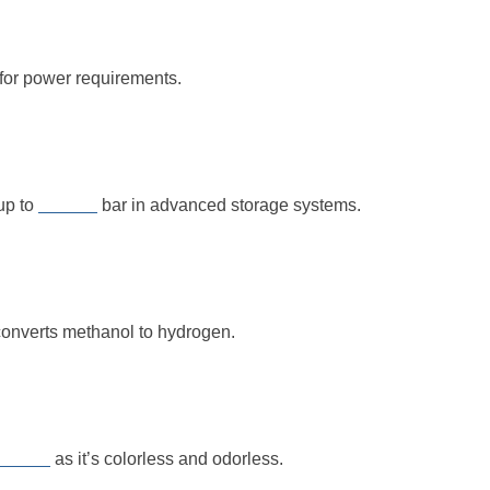
 for power requirements.
up to
______
bar in advanced storage systems.
t converts methanol to hydrogen.
______
as it’s colorless and odorless.