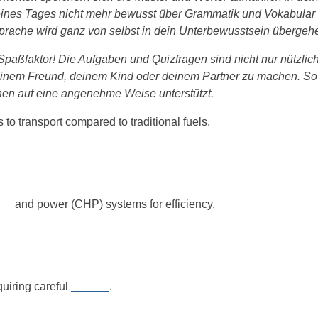
u eines Tages nicht mehr bewusst über Grammatik und Vokabular
Sprache wird ganz von selbst in dein Unterbewusstsein übergeh
 Spaßfaktor! Die Aufgaben und Quizfragen sind nicht nur nützli
einem Freund, deinem Kind oder deinem Partner zu machen. So
rnen auf eine angenehme Weise unterstützt.
to transport compared to traditional fuels.
__
and power (CHP) systems for efficiency.
quiring careful
______
.