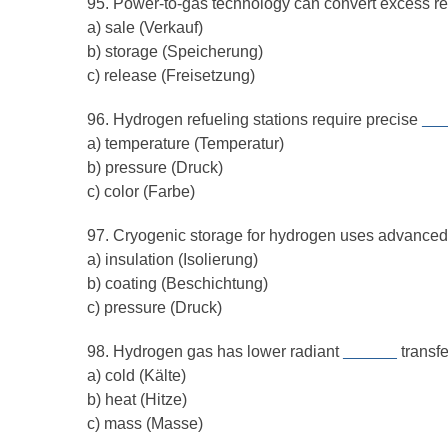
95. Power-to-gas technology can convert excess r
a) sale (Verkauf)
b) storage (Speicherung)
c) release (Freisetzung)
96. Hydrogen refueling stations require precise
__
a) temperature (Temperatur)
b) pressure (Druck)
c) color (Farbe)
97. Cryogenic storage for hydrogen uses advance
a) insulation (Isolierung)
b) coating (Beschichtung)
c) pressure (Druck)
98. Hydrogen gas has lower radiant
______
transfe
a) cold (Kälte)
b) heat (Hitze)
c) mass (Masse)