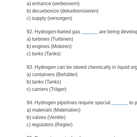
a) enhance (verbessern)
b) decarbonize (dekarbonisieren)
c) supply (versorgen)
92. Hydrogen-fueled gas
______
are being develop
a) turbines (Turbinen)
b) engines (Motoren)
c) tanks (Tanks)
93. Hydrogen can be stored chemically in liquid o
a) containers (Behälter)
b) tanks (Tanks)
c) carriers (Träger)
94. Hydrogen pipelines require special
______
to 
a) materials (Materialien)
b) valves (Ventile)
c) regulators (Regler)