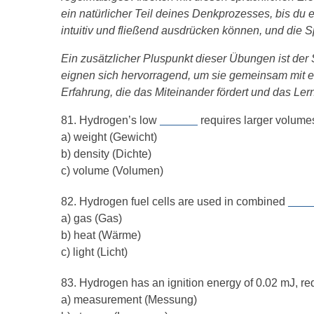
ein natürlicher Teil deines Denkprozesses, bis d
intuitiv und fließend ausdrücken können, und die 
Ein zusätzlicher Pluspunkt dieser Übungen ist der
eignen sich hervorragend, um sie gemeinsam mit 
Erfahrung, die das Miteinander fördert und das Le
81. Hydrogen’s low
______
requires larger volumes 
a) weight (Gewicht)
b) density (Dichte)
c) volume (Volumen)
82. Hydrogen fuel cells are used in combined
____
a) gas (Gas)
b) heat (Wärme)
c) light (Licht)
83. Hydrogen has an ignition energy of 0.02 mJ, re
a) measurement (Messung)