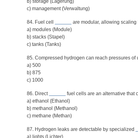
b) storage (Lagerung)
c) management (Verwaltung)
84. Fuel cell
______
are modular, allowing scaling
a) modules (Module)
b) stacks (Stapel)
c) tanks (Tanks)
85. Compressed hydrogen can reach pressures of 
a) 500
b) 875
c) 1000
86. Direct
______
fuel cells are an alternative tha
a) ethanol (Ethanol)
b) methanol (Methanol)
c) methane (Methan)
87. Hydrogen leaks are detectable by specialized
a) lights (Lichter)