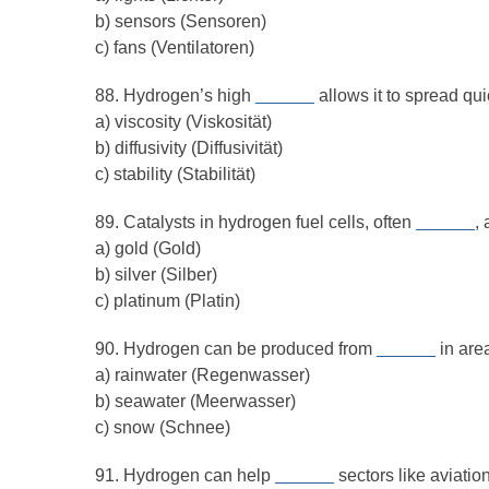
b) sensors (Sensoren)
c) fans (Ventilatoren)
88. Hydrogen’s high
______
allows it to spread qui
a) viscosity (Viskosität)
b) diffusivity (Diffusivität)
c) stability (Stabilität)
89. Catalysts in hydrogen fuel cells, often
______
,
a) gold (Gold)
b) silver (Silber)
c) platinum (Platin)
90. Hydrogen can be produced from
______
in area
a) rainwater (Regenwasser)
b) seawater (Meerwasser)
c) snow (Schnee)
91. Hydrogen can help
______
sectors like aviatio