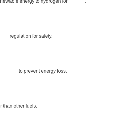
enewable energy to hydrogen for
______
.
____
regulation for safety.
d
______
to prevent energy loss.
r than other fuels.