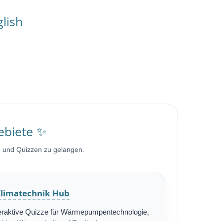
lish
ebiete ✨
n und Quizzen zu gelangen.
limatechnik Hub
teraktive Quizze für Wärmepumpentechnologie,