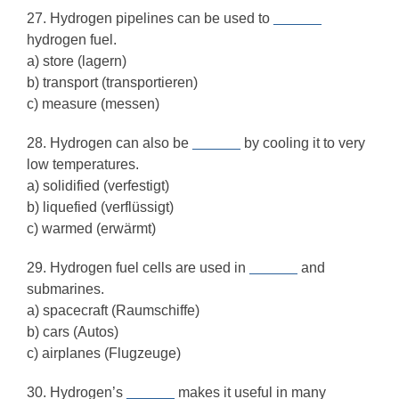
27. Hydrogen pipelines can be used to
______
hydrogen fuel.
a) store (lagern)
b) transport (transportieren)
c) measure (messen)
28. Hydrogen can also be
______
by cooling it to very
low temperatures.
a) solidified (verfestigt)
b) liquefied (verflüssigt)
c) warmed (erwärmt)
29. Hydrogen fuel cells are used in
______
and
submarines.
a) spacecraft (Raumschiffe)
b) cars (Autos)
c) airplanes (Flugzeuge)
30. Hydrogen’s
______
makes it useful in many