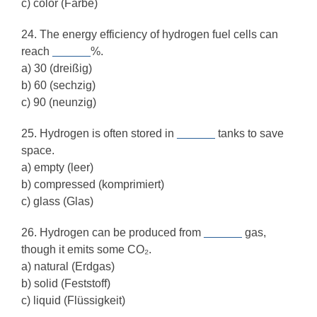
c) color (Farbe)
24. The energy efficiency of hydrogen fuel cells can
reach
______
%.
a) 30 (dreißig)
b) 60 (sechzig)
c) 90 (neunzig)
25. Hydrogen is often stored in
______
tanks to save
space.
a) empty (leer)
b) compressed (komprimiert)
c) glass (Glas)
26. Hydrogen can be produced from
______
gas,
though it emits some CO₂.
a) natural (Erdgas)
b) solid (Feststoff)
c) liquid (Flüssigkeit)