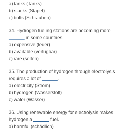
a) tanks (Tanks)
b) stacks (Stapel)
c) bolts (Schrauben)
34. Hydrogen fueling stations are becoming more
______
in some countries.
a) expensive (teuer)
b) available (verfügbar)
c) rare (selten)
35. The production of hydrogen through electrolysis
requires a lot of
______
.
a) electricity (Strom)
b) hydrogen (Wasserstoff)
c) water (Wasser)
36. Using renewable energy for electrolysis makes
hydrogen a
______
fuel.
a) harmful (schädlich)