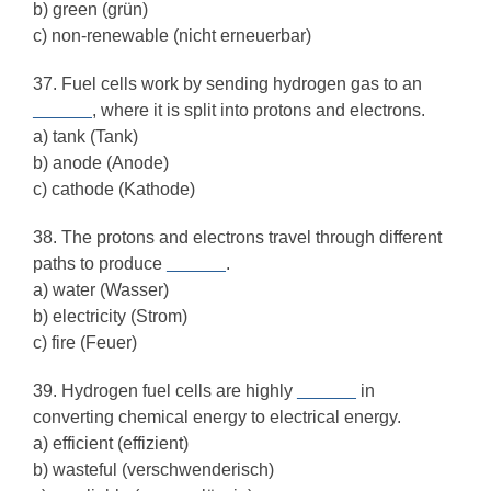
b) green (grün)
c) non-renewable (nicht erneuerbar)
37. Fuel cells work by sending hydrogen gas to an
______
, where it is split into protons and electrons.
a) tank (Tank)
b) anode (Anode)
c) cathode (Kathode)
38. The protons and electrons travel through different
paths to produce
______
.
a) water (Wasser)
b) electricity (Strom)
c) fire (Feuer)
39. Hydrogen fuel cells are highly
______
in
converting chemical energy to electrical energy.
a) efficient (effizient)
b) wasteful (verschwenderisch)