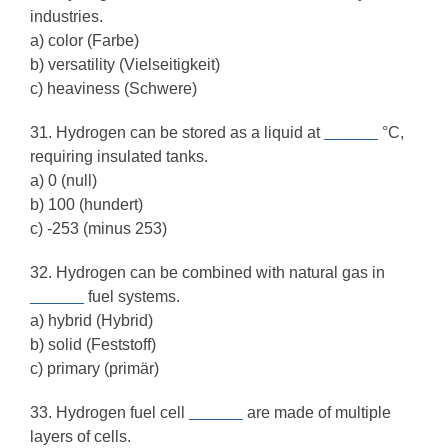
industries.
a) color (Farbe)
b) versatility (Vielseitigkeit)
c) heaviness (Schwere)
31. Hydrogen can be stored as a liquid at
______
°C,
requiring insulated tanks.
a) 0 (null)
b) 100 (hundert)
c) -253 (minus 253)
32. Hydrogen can be combined with natural gas in
______
fuel systems.
a) hybrid (Hybrid)
b) solid (Feststoff)
c) primary (primär)
33. Hydrogen fuel cell
______
are made of multiple
layers of cells.