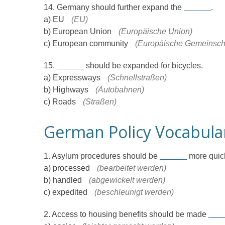
14. Germany should further expand the
______
.
a) EU
(EU)
b) European Union
(Europäische Union)
c) European community
(Europäische Gemeinscha
15.
______
should be expanded for bicycles.
a) Expressways
(Schnellstraßen)
b) Highways
(Autobahnen)
c) Roads
(Straßen)
German Policy Vocabular
1. Asylum procedures should be
______
more quick
a) processed
(bearbeitet werden)
b) handled
(abgewickelt werden)
c) expedited
(beschleunigt werden)
2. Access to housing benefits should be made
___