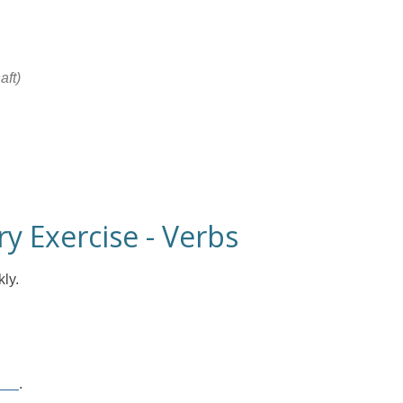
ft)
y Exercise - Verbs
ly.
___
.