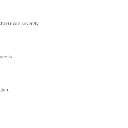
shed more severely.
orests.
tion.