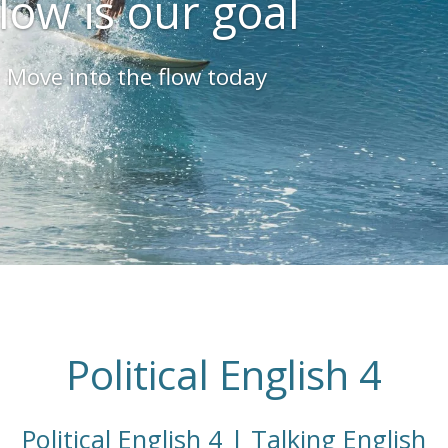
low is our goal
Move into the flow today
Political English 4
Political English 4 | Talking English