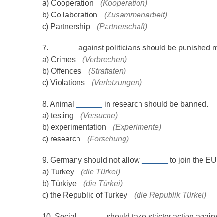
a) Cooperation
(Kooperation)
b) Collaboration
(Zusammenarbeit)
c) Partnership
(Partnerschaft)
7.
______
against politicians should be punished m
a) Crimes
(Verbrechen)
b) Offences
(Straftaten)
c) Violations
(Verletzungen)
8. Animal
______
in research should be banned.
a) testing
(Versuche)
b) experimentation
(Experimente)
c) research
(Forschung)
9. Germany should not allow
______
to join the EU
a) Turkey
(die Türkei)
b) Türkiye
(die Türkei)
c) the Republic of Turkey
(die Republik Türkei)
10. Social
______
should take stricter action again