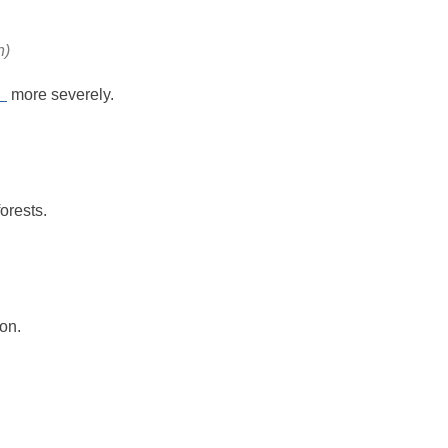
n)
_
more severely.
forests.
ion.