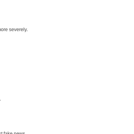
ore severely.
.
st fake news.