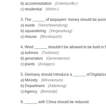
b) accommodation
(Unterkunfts-)
c) residential
(Wohn-)
3. The
______
of taxpayers' money should be puni
a) waste
(Verschwendung)
b) squandering
(Vergeudung)
c) misuse
(Missbrauch)
4. Wind
______
shouldn't be allowed to be built in f
a) turbines
(Turbinen)
b) generators
(Generatoren)
c) plants
(Anlagen)
5. Germany should introduce a
______
of Digitaliza
a) Ministry
(Ministerium)
b) Department
(Abteilung)
c) Agency
(Behörde)
6.
______
with China should be reduced.