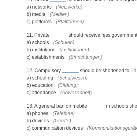
a) networks
(Netzwerke)
b) media
(Medien)
c) platforms
(Plattformen)
11. Private
______
should receive less government
a) schools
(Schulen)
b) institutions
(Institutionen)
c) establishments
(Einrichtungen)
12. Compulsory
______
should be shortened to 14 
a) schooling
(Schulwesen)
b) education
(Bildung)
c) attendance
(Anwesenheit)
13. A general ban on mobile
______
in schools sho
a) phones
(Telefone)
b) devices
(Geräte)
c) communication devices
(Kommunikationsgerät