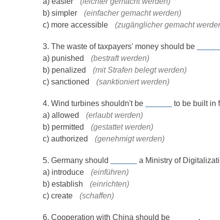
a) easier
(leichter gemacht werden)
b) simpler
(einfacher gemacht werden)
c) more accessible
(zugänglicher gemacht werde
3. The waste of taxpayers' money should be
_____
a) punished
(bestraft werden)
b) penalized
(mit Strafen belegt werden)
c) sanctioned
(sanktioniert werden)
4. Wind turbines shouldn't be
______
to be built in 
a) allowed
(erlaubt werden)
b) permitted
(gestattet werden)
c) authorized
(genehmigt werden)
5. Germany should
______
a Ministry of Digitalizat
a) introduce
(einführen)
b) establish
(einrichten)
c) create
(schaffen)
6. Cooperation with China should be
______
.