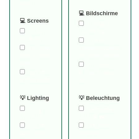
switch
💻 Bildschirme
💻 Screens
PC läuft den
PC stays
ganzen Tag
on all day
Ich nutze
I use sleep
Energiesparmodus
mode or shut
oder fahre herunter
down
Ich schalte
I turn off
Drucker/Monitor
printer/monitor
aus
💡 Lighting
💡 Beleuchtung
Mostly
Hauptsächlich
LED bulbs
LED-Lampen
Turn off
Licht beim
lights when
Verlassen