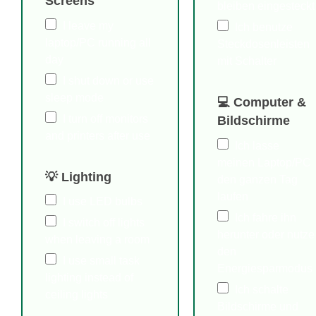
Screens
bleiben eingesteckt
I leave my
Ich benutze
laptop/PC running all
Steckdosenleisten
day
mit Schalter
I shut down or use
sleep mode
💻 Computer &
I turn off monitors
Bildschirme
and printers after use
Ich lasse
meinen Laptop/PC
💡 Lighting
den ganzen Tag
laufen
I use LED bulbs
Ich fahre ihn
I switch off lights
herunter oder nutze
when leaving a room
den
I use small task
Energiesparmodus
lighting instead of
Ich schalte
ceiling lights
Bildschirme und