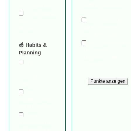
häufiges Aufwärmen
descale my kettle
kleiner Portionen
I cook multiple
Ich halte Kochfläch
things at once in
sauber für bessere
the oven
Hitzeübertragung
Ich koche auf Vorrat
🥣 Habits &
und lagere in
Planning
energieeffizienten
I plan meals
Behältern
to avoid
overcooking and
Punkte anzeigen
waste
I avoid
reheating small
portions too often
I clean
cooktop surfaces
to improve heat