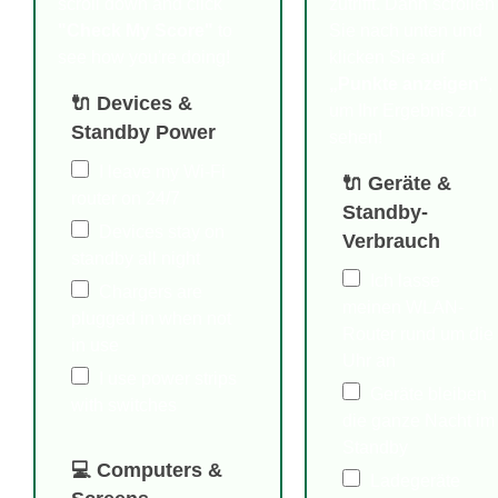
scroll down and click
zutrifft. Dann scrollen
"Check My Score"
to
Sie nach unten und
see how you're doing!
klicken Sie auf
„Punkte anzeigen“
,
🔌 Devices &
um Ihr Ergebnis zu
Standby Power
sehen!
I leave my Wi-Fi
🔌 Geräte &
router on 24/7
Standby-
Devices stay on
Verbrauch
standby all night
Ich lasse
Chargers are
meinen WLAN-
plugged in when not
Router rund um die
in use
Uhr an
I use power strips
Geräte bleiben
with switches
die ganze Nacht im
Standby
💻 Computers &
Ladegeräte