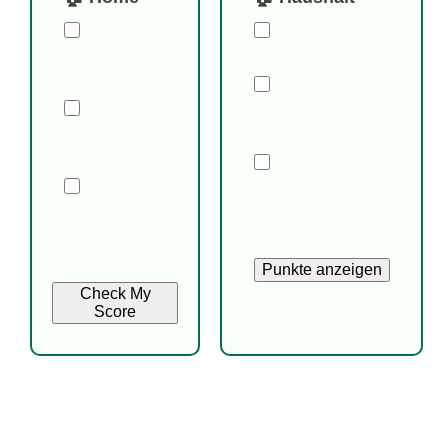
Lower
Heizung
heating at
nachts absenken
night
Kühlschrank
Fridge
nicht neben
away from
Herd/Fenster
heat sources
Kühlschrank
Defrost
regelmäßig
fridge
abtauen
regularly
Punkte anzeigen
Check My
Score
Photo of each student so remember