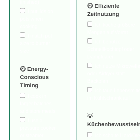
finished)
⏲ Effiziente
I put lids on
Zeitnutzung
pots when
Ich koche größere
cooking
Mengen auf Vorrat
I match pot
Ich benutze
size to burner
Schnellkochtopf oder
size
Dampfgarer
Ich nutze Mikrowell
⏲ Energy-
oder Airfryer statt
Conscious
Backofen
Timing
Ich taue Lebensmitte
I cook in
im Kühlschrank auf
larger batches
and store meals
💡
I use a
Küchenbewusstsei
pressure cooker
Ich schalte Herd/Of
or steamer