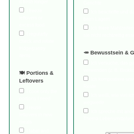
it fresh longer
Gerichte
I freeze
Ich beschrifte und d
leftovers or
beim Lagern
excess food
Ich friere Mahlzeiten
I regularly
sie nicht rechtzeitig ess
check and rotate
fridge/pantry
🥕 Bewusstsein & 
items
Ich versuche, das g
verwenden (z. B. Brokkol
🍽 Portions &
Ich kompostiere un
Leftovers
Reste
I cook only the
Ich weiß, wie viel i
portions I need
wegwerfe
I reuse
Ich spreche mit and
leftovers in new
Thema Lebensmittelve
meals
I label and