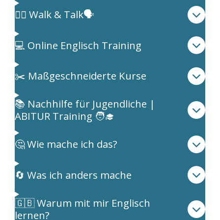
🚶‍♂️ Walk & Talk🗣️
💻 Online Englisch Training
✂️ Maßgeschneiderte Kurse
📚 Nachhilfe für Jugendliche |
ABITUR Training 🧑‍🎓
🤔 Wie mache ich das?
🔄 Was ich anders mache
🇬🇧 Warum mit mir Englisch
lernen?