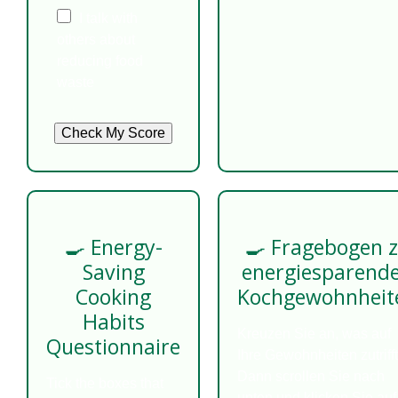
I talk with
others about
reducing food
waste
Check My Score
🍳 Energy-
🍳 Fragebogen 
Saving
energiesparend
Cooking
Kochgewohnheit
Habits
Kreuzen Sie an, was auf
Questionnaire
Ihre Gewohnheiten zutrifft
Dann scrollen Sie nach
Tick the boxes that
unten und klicken Sie auf