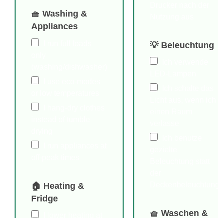
Drucker nach der
🧺 Washing &
Nutzung aus
Appliances
I run full loads
💡 Beleuchtung
only
Ich verwende
(washing/dishwasher)
LED-Lampen
I use eco-modes
Ich schalte das
or low temperatures
Licht aus, wenn ich
I hang-dry clothes
einen Raum
instead of tumble
verlasse
drying
Ich benutze
I run appliances at
gezielte
off-peak times
Beleuchtung statt
der
Deckenbeleuchtun
🏠 Heating &
Fridge
🧺 Waschen &
I lower heating at