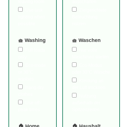
leaving room
ausschalten
Use task
Zielgerichtete
lighting when
Beleuchtung
possible
nutzen
🧺 Washing
🧺 Waschen
Full loads
Nur volle
only
Maschinen starten
Eco-mode
Eco-Modus
or 30°C
oder 30°C Wäsche
washes
Kleidung an
Hang-dry
der Luft trocknen
clothes
Nutzung
Use off-
außerhalb der
peak times
Spitzenzeiten
🏠 Home
🏠 Haushalt