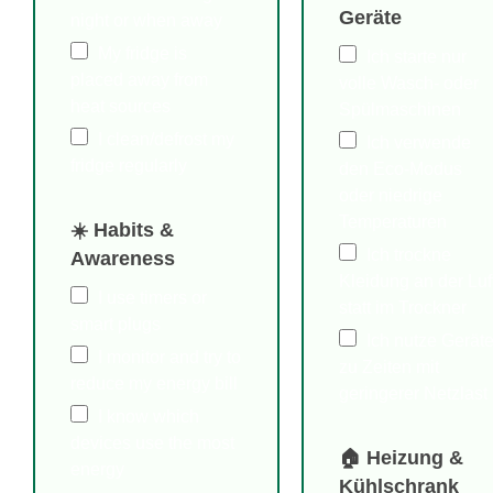
Geräte
night or when away
My fridge is
Ich starte nur
placed away from
volle Wasch- oder
heat sources
Spülmaschinen
I clean/defrost my
Ich verwende
fridge regularly
den Eco-Modus
oder niedrige
Temperaturen
☀️ Habits &
Ich trockne
Awareness
Kleidung an der Luf
I use timers or
statt im Trockner
smart plugs
Ich nutze Gerät
I monitor and try to
zu Zeiten mit
reduce my energy bill
geringerer Netzlast
I know which
devices use the most
🏠 Heizung &
energy
Kühlschrank