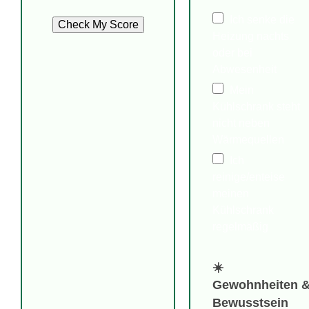
Ich senke die
Check My Score
Heizung nachts
oder bei
Abwesenheit
Mein
Kühlschrank steht
nicht neben
Wärmequellen
Ich
reinige/enteise
meinen
Kühlschrank
regelmäßig
☀️
Gewohnheiten 
Bewusstsein