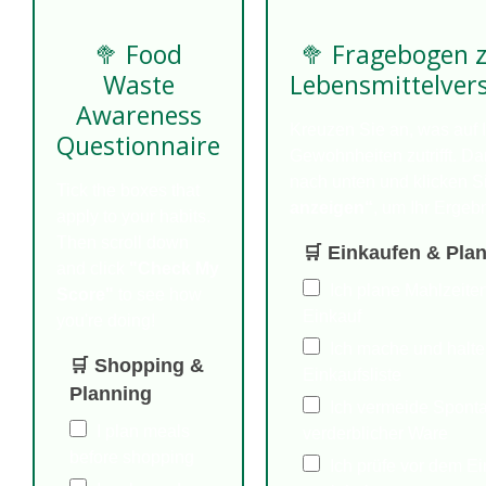
🥦 Food
🥦 Fragebogen
Waste
Lebensmittelve
Awareness
Kreuzen Sie an, was auf 
Questionnaire
Gewohnheiten zutrifft. Da
nach unten und klicken S
Tick the boxes that
anzeigen“
, um Ihr Ergeb
apply to your habits.
Then scroll down
🛒 Einkaufen & Pla
and click
"Check My
Ich plane Mahlzeite
Score"
to see how
Einkauf
you're doing!
Ich mache und halte
🛒 Shopping &
Einkaufsliste
Planning
Ich vermeide Sponta
I plan meals
verderblicher Ware
before shopping
Ich prüfe vor dem Ei