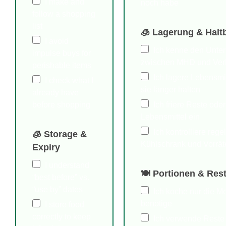
I make and
noch habe
follow a shopping
list
🧊 Lagerung & Haltb
I avoid
Ich kenne den Unter
impulse buys for
zwischen MHD und Ver
perishable items
Ich lagere Lebensmitt
I check what I
sie länger halten
already have
Ich friere Reste ode
before shopping
Lebensmittel ein
Ich kontrolliere reg
🧊 Storage &
Kühlschrank und Vorrät
Expiry
I understand
🍽 Portionen & Res
“best before” vs.
“use by” dates
Ich koche nur die Me
benötige
I store food
correctly to keep
Ich verwende Reste 