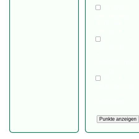
Ich benutze
Zeitschaltuhren
oder smarte
Steckdosen
Ich beobachte
und versuche,
meine
Stromrechnung zu
senken
Ich weiß,
welche Geräte am
meisten Strom
verbrauchen
Punkte anzeigen