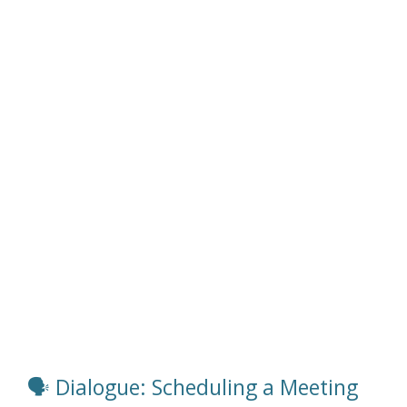
Dieter – 01, 08, 15, 22, 29,
Jonas – 05, 12, 19,
Nurses – 07, 14, 21,
Susanne – 05, 19,
Tilmann – 13,
Dorithee – 2,
Vera – 02, 20,
Eva – 09, 15, 23, 30
🗣️ Dialogue: Scheduling a Meeting