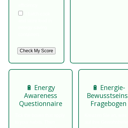
efficiency
I batch-cook
and store food in
energy-saving
containers
Check My Score
🔋 Energy
🔋 Energie-
Awareness
Bewusstseins
Questionnaire
Fragebogen
Tick the boxes that apply
Kreuzen Sie an, was
to your habits. Then
auf Ihre Gewohnheit