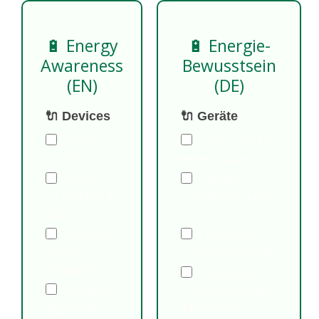
🔋 Energy
🔋 Energie-
Awareness
Bewusstsein
(EN)
(DE)
🔌 Devices
🔌 Geräte
Router is
Router ist 24/7
on 24/7
eingeschaltet
Devices
Geräte im
on standby all
Standby die ganze
night
Nacht
Chargers
Ladegeräte
always
immer eingesteckt
plugged in
Nutzung von
Use power
Steckdosenleisten
strips with
mit Schalter