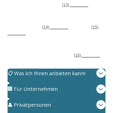
Emma, since she’s the project
(13) ________
, and
maybe John as well. (planner / organiser / leader)
Tom:
Got it. I’ll mark it as
(14) ________
for now and
(15)
________
once I hear back from them. (tentative /
confirmed / optional) – (confirm / reschedule / update)
Sarah:
Perfect. Let me know if it needs to be
(16) ________
.
(cancelled / added / rescheduled)
📋 Was ich Ihnen anbieten kann!
🏢 Für Unternehmen
👤 Privatpersonen