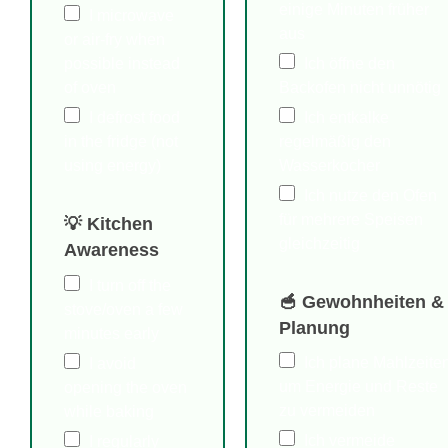
einige Minuten früher
I microwave
aus
or air-fry when
Ich öffne den
possible instead
Backofen nicht unnötig
of oven
Ich entkalke
I defrost food
regelmäßig den
in the fridge (not
Wasserkocher
using energy)
Ich nutze den Ofen
für mehrere Speisen
💡 Kitchen
gleichzeitig
Awareness
I turn off the
🥣 Gewohnheiten &
stove/oven a few
Planung
minutes early
Ich plane Mahlzeiten
I avoid
um Energie und Reste
opening the oven
zu vermeiden
while baking
Ich vermeide
I regularly