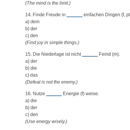
(The mind is the limit.)
14. Finde Freude in
______
einfachen Dingen (f, pl
a) dem
b) der
c) den
(Find joy in simple things.)
15. Die Niederlage ist nicht
______
Feind (m).
a) der
b) die
c) das
(Defeat is not the enemy.)
16. Nutze
______
Energie (f) weise.
a) die
b) der
c) den
(Use energy wisely.)