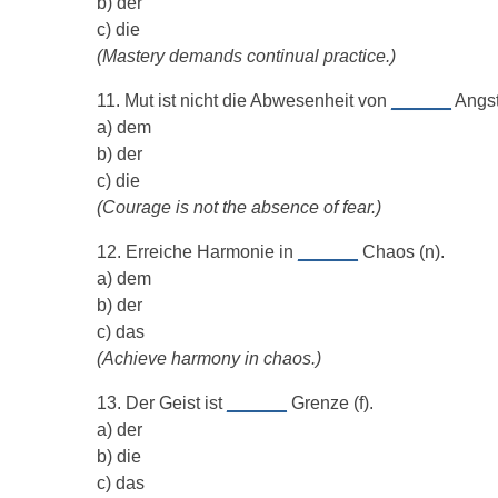
b) der
c) die
(Mastery demands continual practice.)
11. Mut ist nicht die Abwesenheit von
______
Angst 
a) dem
b) der
c) die
(Courage is not the absence of fear.)
12. Erreiche Harmonie in
______
Chaos (n).
a) dem
b) der
c) das
(Achieve harmony in chaos.)
13. Der Geist ist
______
Grenze (f).
a) der
b) die
c) das