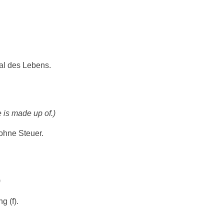
rial des Lebens.
fe is made up of.)
 ohne Steuer.
)
 (f).