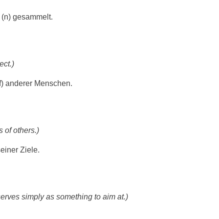
 (n) gesammelt.
ect.)
f) anderer Menschen.
s of others.)
einer Ziele.
serves simply as something to aim at.)