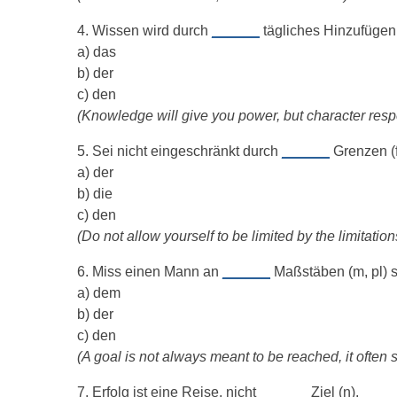
4. Wissen wird durch
______
tägliches Hinzufügen
a) das
b) der
c) den
(Knowledge will give you power, but character resp
5. Sei nicht eingeschränkt durch
______
Grenzen (
a) der
b) die
c) den
(Do not allow yourself to be limited by the limitation
6. Miss einen Mann an
______
Maßstäben (m, pl) s
a) dem
b) der
c) den
(A goal is not always meant to be reached, it often 
7. Erfolg ist eine Reise, nicht
______
Ziel (n).