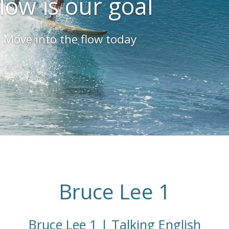
low is our goal
Move into the flow today
Bruce Lee 1
Bruce Lee 1 | Talking English