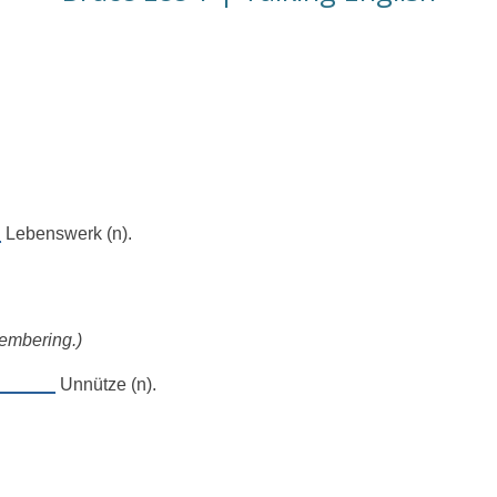
_
Lebenswerk (n).
emembering.)
______
Unnütze (n).