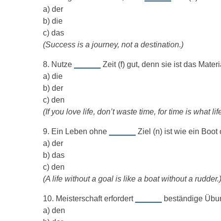
a) der
b) die
c) das
(Success is a journey, not a destination.)
8. Nutze
______
Zeit (f) gut, denn sie ist das Mate
a) die
b) der
c) den
(If you love life, don’t waste time, for time is what li
9. Ein Leben ohne
______
Ziel (n) ist wie ein Boot
a) der
b) das
c) den
(A life without a goal is like a boat without a rudder.
10. Meisterschaft erfordert
______
beständige Übung
a) den