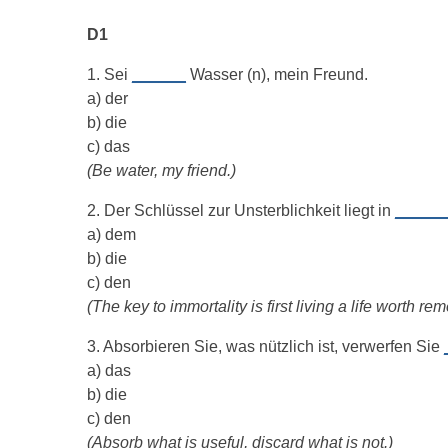
D1
1. Sei
______
Wasser (n), mein Freund.
a) der
b) die
c) das
(Be water, my friend.)
2. Der Schlüssel zur Unsterblichkeit liegt in
_____
a) dem
b) die
c) den
(The key to immortality is first living a life worth r
3. Absorbieren Sie, was nützlich ist, verwerfen Sie
a) das
b) die
c) den
(Absorb what is useful, discard what is not.)