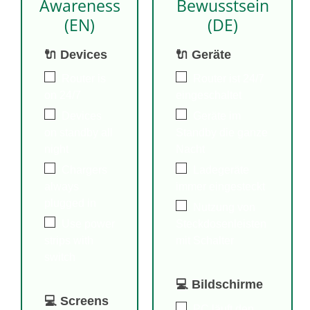
Awareness
Bewusstsein
(EN)
(DE)
🔌 Devices
🔌 Geräte
Router is
Router ist 24/7
on 24/7
eingeschaltet
Devices
Geräte im
on standby all
Standby die ganze
night
Nacht
Chargers
Ladegeräte
always
immer eingesteckt
plugged in
Nutzung von
Use power
Steckdosenleisten
strips with
mit Schalter
switch
💻 Bildschirme
💻 Screens
PC läuft den