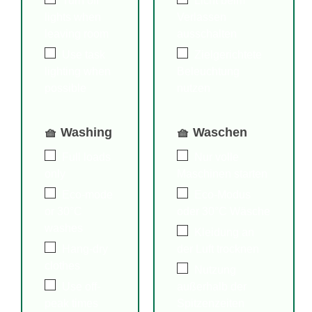
Turn off
Licht beim
lights when
Verlassen
leaving room
ausschalten
Use task
Zielgerichtete
lighting when
Beleuchtung
possible
nutzen
🧺 Washing
🧺 Waschen
Full loads
Nur volle
only
Maschinen starten
Eco-mode
Eco-Modus
or 30°C
oder 30°C Wäsche
washes
Kleidung an
Hang-dry
der Luft trocknen
clothes
Nutzung
Use off-
außerhalb der
peak times
Spitzenzeiten