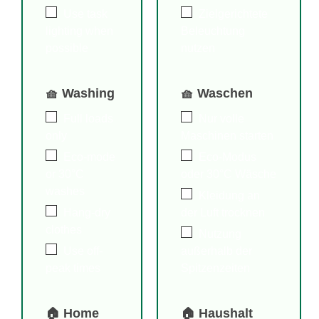
Use task
Zielgerichtete
lighting when
Beleuchtung
possible
nutzen
🧺 Washing
🧺 Waschen
Full loads
Nur volle
only
Maschinen starten
Eco-mode
Eco-Modus
or 30°C
oder 30°C Wäsche
washes
Kleidung an
Hang-dry
der Luft trocknen
clothes
Nutzung
Use off-
außerhalb der
peak times
Spitzenzeiten
🏠 Home
🏠 Haushalt