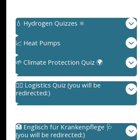
Quiz: Sustainable Energy
💧 Hydrogen Quizzes ⚛️
📈 Heat Pumps
🌱 Climate Protection Quiz 🌍
🚶‍♂️ Logistics Quiz (you will be
redirected:)
Medizinische Englisch
🏥 Englisch für Krankenpflege 🩺
(you will be redirected:)