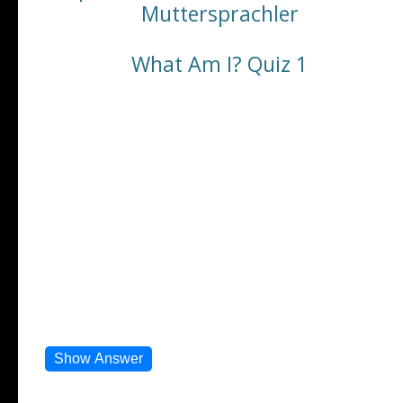
Muttersprachler
What Am I? Quiz 1
Number 1
1. I am rectangular in shape. (Ich bin rechteckig.)
2. Students use me at school. (Schüler benutzen mich
in der Schule.)
3. I often end up in recycling bins. (Ich lande oft im
Recyclingmüll.)
4. People use me to write or draw on. (Man benutzt
mich zum Schreiben oder Zeichnen.)
5. I hold your ideas and notes. (Ich bewahre deine
Ideen und Notizen auf.)
Show Answer