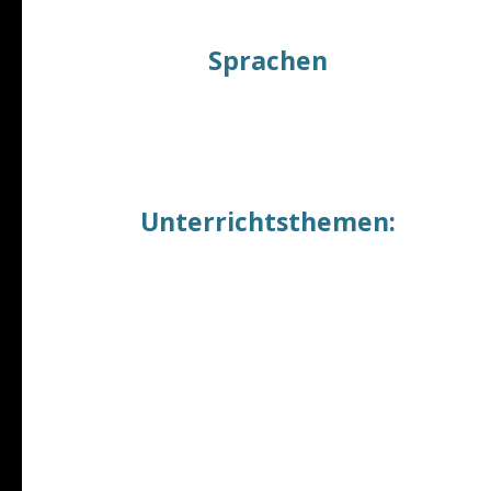
Marketing-Referent
Sprachen
Englisch Muttersprachler (GB)
Deutsch: fließend
Unterrichtsthemen:
Online Englisch, Englisch für Zollbeamte
Englisch für Anfänger bis Fortgeschrittene
Rechnungswesen - Buchhaltungsenglisch
Vorbereitung für die Magister-Prüfung
Englisch für Buchhaltung und Steuer
Englisch für die Energiewirtschaft
Bewerbungstraining auf Englisch