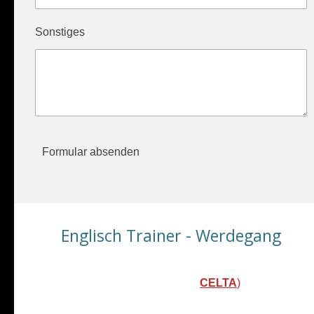
Sonstiges
Formular absenden
Englisch Trainer - Werdegang
University of Cambridge Certificate
in English
Language Teaching to Adults
(
CELTA
)
Oral Examiner
Dual Level
TELC
Examinations