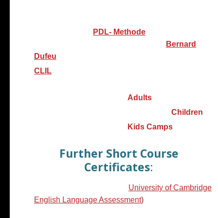
(The European Language Certificates Deutscher
Volkshochschul-Verband e.V.)
Sprach-Trainer
:
PDL- Methode
(PsychoDramaturgie Linguistique von
Bernard
Dufeu
entwickelt)
CLIL
for Language Teachers. (Content
and Language Integrated Learning).
Berlitz Teacher Training -
Adults
Berlitz Teacher Training for
Teaching
Children
Berlitz Teacher Training -
Kids Camps​
Further Short Course
Certificates
:
Teaching English Online
(
University of Cambridge
English Language Assessment
)
English as a Medium of Instruction for