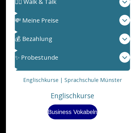
🚶‍♂️ Walk & Talk
💸 Meine Preise
💰 Bezahlung
✨ Probestunde
Englischkurse | Sprachschule Münster
Englischkurse
Business Vokabeln