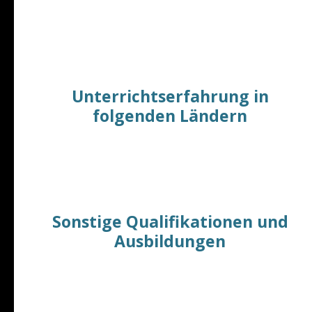
VHS Herford, VHS Rheine
Sprachschulen für Erwachsene
(und Kinder) in
Münster, Dortmund, Bielefeld, Wuppertal, Essen,
Duisburg, Herford, Marl - Recklinghausen, Rheine.
Unterrichtserfahrung in
folgenden Ländern
Spanien (Mallorca), Österreich (Wien) und
Deutschland​​
Firmenunterricht und Privat-Unterricht u.a.
Sonstige Qualifikationen und
Ausbildungen
Diplom-Geograph
Einjährige Fortbildung in Umweltmanagement