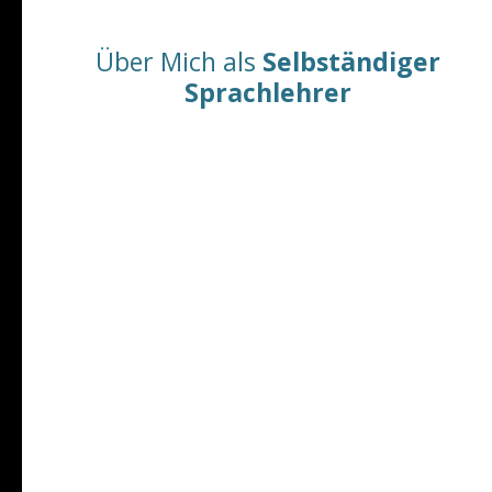
Über Mich als
Selbständiger
Sprachlehrer
Privatschüler
Firmen: In-House u.a.
FOM Münster
2014 - (Hochschule für
Ökonomie und Management)
Bildungs- und Wissenschaftszentrum der
Bundesfinanzverwaltung (BWZ)
. Sieben
Jahre als Englisch-Trainer im Auftrag Internationaler
Sprachschule, Münster.
Firmenunterricht
| In-House in Dortmund,
Bielefeld, Wuppertal, Essen, Duisburg, Herford,
Marl - Recklinghausen, Rheine, Hamm, Wesel, usw.
VHS Wien
, VHS Münster, VHS Dortmund,