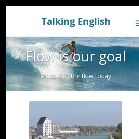
Zum
Talking English
Hauptinhalt
springen
Flow is our goal
Move into the flow today