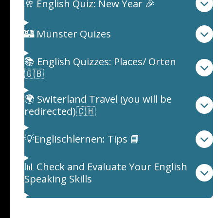
🥂 English Quiz: New Year 🎉
🏰 Münster Quizes
📚 English Quizzes: Places/ Orten
🇬🇧
🌍 Switerland Travel (you will be
redirected)🇨🇭
💡Englischlernen: Tips 📘
📊 Check and Evaluate Your English
Speaking Skills
Quiz: Spezielle Themen