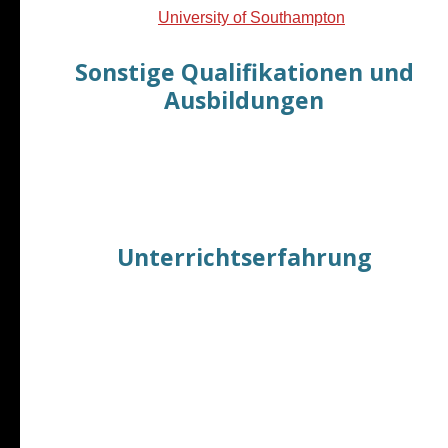
Academics (
University of Southampton
)
Sonstige Qualifikationen und
Ausbildungen
Diplom-Geograph
(Uni Münster)
Qualifizierter
Marketing-Referent
(IHK-Bochum)
Einjährige Fortbildung in
Umweltmanagement
Unterrichtserfahrung
Seit 2000 Englisch-
Trainer/Teacher
für Erwachsene und Kinder
24 Jahre Englischunterricht
( Internationale
Sprachschulen und selbständiger Englisch-Dozent :
VHSen, FOM Hochschule, Englischlernen-Online
u.a.)