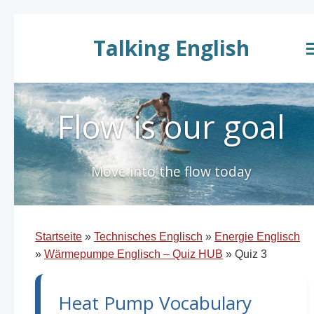
Zum
Hauptinhalt
Talking English
springen
Flow is our goal
Move into the flow today
Startseite
»
Technisches Englisch
»
Energie Englisch
»
Wärmepumpe Englisch – Quiz HUB
»
Quiz 3
Heat Pump Vocabulary