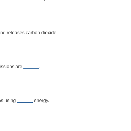
and releases carbon dioxide.
missions are
______
.
ns using
______
energy.