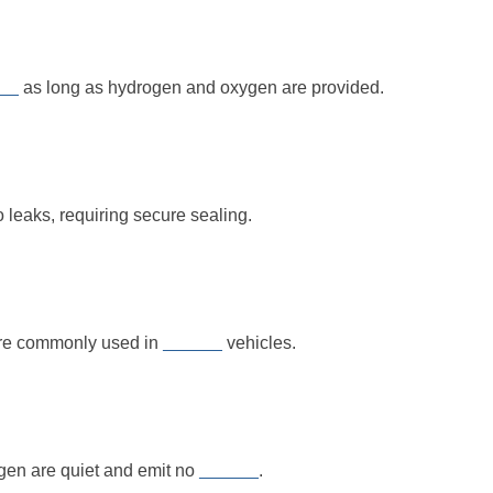
__
as long as hydrogen and oxygen are provided.
 leaks, requiring secure sealing.
are commonly used in
______
vehicles.
ogen are quiet and emit no
______
.