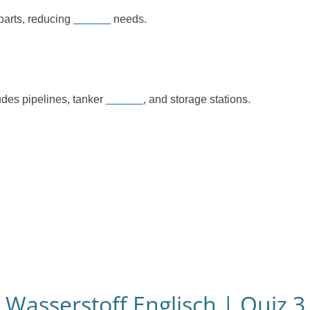
parts, reducing
______
needs.
ludes pipelines, tanker
______
, and storage stations.
Wasserstoff Englisch | Quiz 3