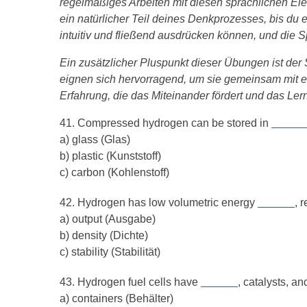
regelmäßiges Arbeiten mit diesen sprachlichen Ele
ein natürlicher Teil deines Denkprozesses, bis d
intuitiv und fließend ausdrücken können, und die 
Ein zusätzlicher Pluspunkt dieser Übungen ist der
eignen sich hervorragend, um sie gemeinsam mit 
Erfahrung, die das Miteinander fördert und das Le
41. Compressed hydrogen can be stored in
_____
a) glass (Glas)
b) plastic (Kunststoff)
c) carbon (Kohlenstoff)
42. Hydrogen has low volumetric energy
______
, 
a) output (Ausgabe)
b) density (Dichte)
c) stability (Stabilität)
43. Hydrogen fuel cells have
______
, catalysts, a
a) containers (Behälter)