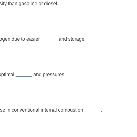
ity than gasoline or diesel.
rogen due to easier
______
and storage.
 optimal
______
and pressures.
se in conventional internal combustion
______
.