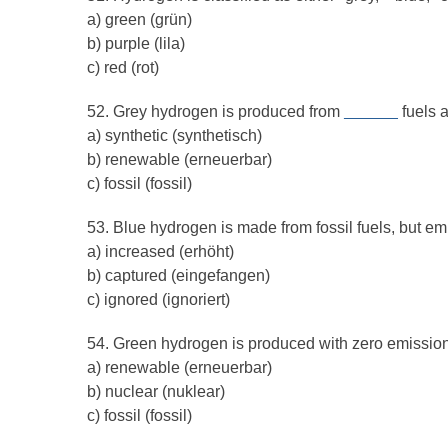
a) green (grün)
b) purple (lila)
c) red (rot)
52. Grey hydrogen is produced from
______
fuels 
a) synthetic (synthetisch)
b) renewable (erneuerbar)
c) fossil (fossil)
53. Blue hydrogen is made from fossil fuels, but e
a) increased (erhöht)
b) captured (eingefangen)
c) ignored (ignoriert)
54. Green hydrogen is produced with zero emissio
a) renewable (erneuerbar)
b) nuclear (nuklear)
c) fossil (fossil)