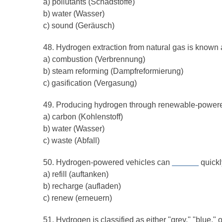
a) pollutants (Schadstoffe)
b) water (Wasser)
c) sound (Geräusch)
48. Hydrogen extraction from natural gas is known
a) combustion (Verbrennung)
b) steam reforming (Dampfreformierung)
c) gasification (Vergasung)
49. Producing hydrogen through renewable-powered
a) carbon (Kohlenstoff)
b) water (Wasser)
c) waste (Abfall)
50. Hydrogen-powered vehicles can
______
quickly
a) refill (auftanken)
b) recharge (aufladen)
c) renew (erneuern)
51. Hydrogen is classified as either "grey," "blue,