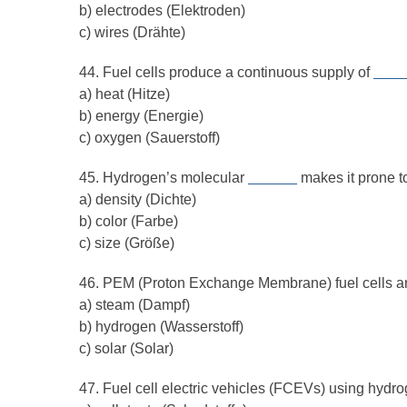
b) electrodes (Elektroden)
c) wires (Drähte)
44. Fuel cells produce a continuous supply of
____
a) heat (Hitze)
b) energy (Energie)
c) oxygen (Sauerstoff)
45. Hydrogen’s molecular
______
makes it prone to
a) density (Dichte)
b) color (Farbe)
c) size (Größe)
46. PEM (Proton Exchange Membrane) fuel cells 
a) steam (Dampf)
b) hydrogen (Wasserstoff)
c) solar (Solar)
47. Fuel cell electric vehicles (FCEVs) using hydr