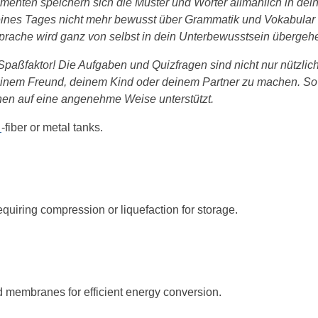
menten speichern sich die Muster und Wörter allmählich in dei
u eines Tages nicht mehr bewusst über Grammatik und Vokabular
Sprache wird ganz von selbst in dein Unterbewusstsein übergeh
 Spaßfaktor! Die Aufgaben und Quizfragen sind nicht nur nützli
einem Freund, deinem Kind oder deinem Partner zu machen. So
rnen auf eine angenehme Weise unterstützt.
_
-fiber or metal tanks.
requiring compression or liquefaction for storage.
nd membranes for efficient energy conversion.