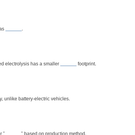
 as
______
.
 electrolysis has a smaller
______
footprint.
, unlike battery-electric vehicles.
" or "______" based on production method.