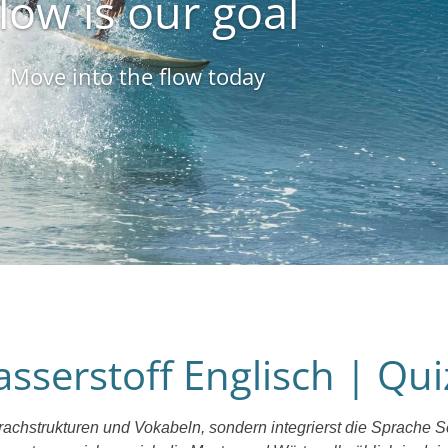
low is our goal
Move into the flow today
sserstoff Englisch | Qui
chstrukturen und Vokabeln, sondern integrierst die Sprache Schr